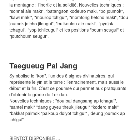
la montagne : l’inertie et la solidité. Nouvelles techniques :
"sonnal ale maki", "batangson kodeuro maki, "bo joumok",
"kawi maki", "mourop tchigui", "momtong hetcho maki", "dou
joumok jetcho jileugui", "eutkeuleu ale maki", "pyojok
tchagui", "yop tchileugui" et les positions "beum seugui" et
"joutchoum seugui".
Taegueug Pal Jang
Symbolise le "kon", l’un des 8 signes divinatoires, qui
représente le yin et la terre : l’enracinement, mais aussi le
début et la fin. C’est ce poumsé qui permet aux pratiquants
d’obtenir le grade de 1er dan.
Nouvelles techniques : "dou bal dangsang ap tchagui",
"santel maki" "dang guyeu theuk jileugui" "kodero maki"
"bakkat palmok "palkoup dolyot tchigui" , deung joumok ap
tchigui"
BIENTOT DISPONIBLE ...