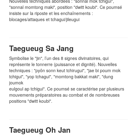
Nouvelles techniques abordées : "sonnal mok tchigui",
"sonnal momtong maki", position "dwitt koubi". Ce poumsé
insiste sur la riposte et les enchaînements :
blocages/attaques et tchagui/jileugui
Taegueug Sa Jang
Symbolise le "jin", l’un des 8 signes divinatoires, qui
représente le tonnerre (puissance et dignité). Nouvelles
techniques : "pyôn sonn keut tchirugui", "jae bi poum mok
tchigui", "yop tchagui", "momtong bakkat maki", "dung
joumok
eulgoul ap tchigui". Ce poumsé se caractérise par plusieurs
mouvements préparatoires au combat et de nombreuses
positions "dwitt koubi".
Taegueug Oh Jan