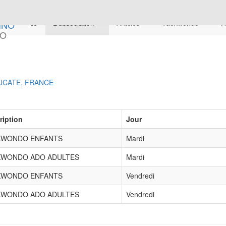
L'association
Articles
Taekwondo
H
NO
UCATE, FRANCE
ription
Jour
KWONDO ENFANTS
Mardi
KWONDO ADO ADULTES
Mardi
KWONDO ENFANTS
Vendredi
KWONDO ADO ADULTES
Vendredi