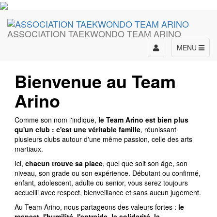
ASSOCIATION TAEKWONDO TEAM ARINO
Toggle
MENU
navigation
Bienvenue au Team
Arino
Comme son nom l'indique,
le Team Arino est bien plus
qu'un club : c'est une véritable famille
, réunissant
plusieurs clubs autour d'une même passion, celle des arts
martiaux.
Ici,
chacun trouve sa place
, quel que soit son âge, son
niveau, son grade ou son expérience. Débutant ou confirmé,
enfant, adolescent, adulte ou senior, vous serez toujours
accueilli avec respect, bienveillance et sans aucun jugement.
Au Team Arino, nous partageons des valeurs fortes :
le
respect, l'humilité, l'entraide, la solidarité, la